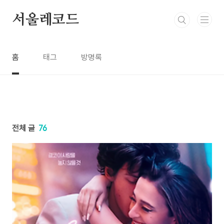
본문 바로가기
서울레코드
홈
태그
방명록
전체 글
76