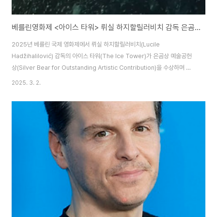
베를린영화제 <아이스 타워> 뤼실 하지할릴러비치 감독 은곰상 예술공헌상
2025년 베를린 국제 영화제에서 뤼실 하지할릴러비치(Lucile
Hadžihalilović) 감독의 아이스 타워(The Ice Tower)가 은곰상 예술공헌
상(Silver Bear for Outstanding Artistic Contribution)을 수상하며 전
세계 영화 팬들의 주목을 받았습니다. 1970년대를 배경으로 한 이 영화는 안
2025. 3. 2.
데르센의 동화 "눈의 여왕(The Snow Queen)"에서 영감을 받아 제작되었
으며, 독특한 미장센과 감각적인 연출로 찬사를 받았습니다. 아이스 타워(The
Ice Tower)는 현실과 판타지가 절묘하게 얽혀 있으며, 이를 통해 여성의 성장
과 정체성 탐구라는 심오한 주제를 시각적으로 풀어냅니다. 은곰상 예술공헌상
베를린 국제 영화제에서 수여하는 은곰상 예술공헌상은 ..