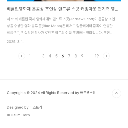
베를린영화제 은곰상 조연상 앤드류 스콧 커밍아웃 연기력 영화 <블루 문> 줄거리
제75회 베를린 국제 영화제에서 앤드류 스콧(Andrew Scott)이 은곰상 조연
상을 수상한 영화 블루 문(Blue Moon)은 리처드 링클레이터 감독이 연출한
작품으로, 전설적인 작사가 로렌츠 하트의 삶을 조명하는 영화입니다. 조연을
맡은 앤드류 스콧은 강렬한 연기로 관객과 평단의 찬사를 받으며 베를린 영화
2025. 3. 1.
제에서 영예로운 수상을 하였습니다. 본문에서는 영화의 줄거리, 감독 소개, 주
요 출연진, 그리고 앤드류 스콧의 경력과 대표작을 분석합니다.은곰상 조연상
1
···
3
4
5
6
7
8
9
···
19
은곰상 조연상(Silver Bear for Best Supporting Performance)은 베를
린 국제 영화제에서 뛰어난 조연 연기를 보여준 배우에게 수여되는 권위 있는
상입니다. 조연 배우의 연기가 작품에 기여하는 바를 평가하여 수상자를 선정
하..
Copyrights © 2024 All Rights Reserved by 애드센스팜
Designed by 티스토리
© Daum Corp.