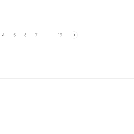
터리 형식의 영화로,..
4
5
6
7
···
19