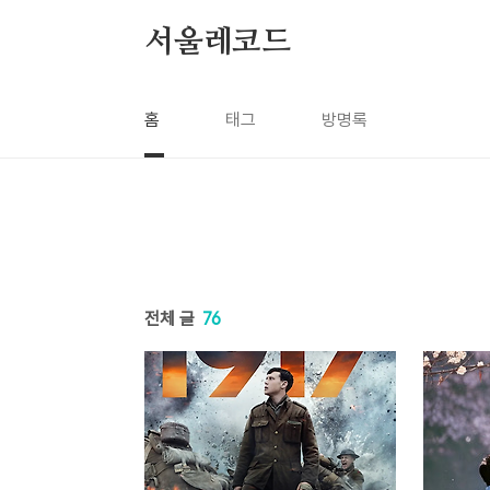
본문 바로가기
서울레코드
홈
태그
방명록
전체 글
76