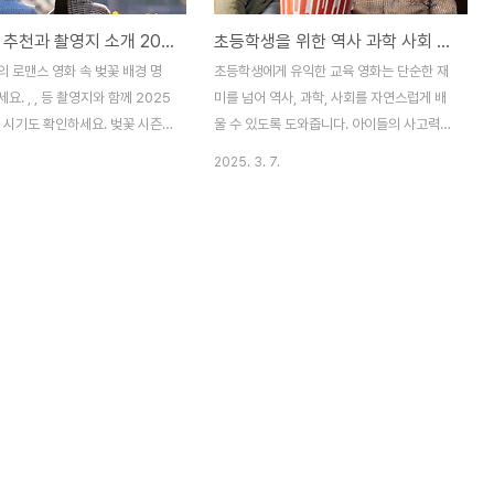
벚꽃 영화 추천과 촬영지 소개 2025 개화 시기
초등학생을 위한 역사 과학 사회 영화 추천 부모 가이드
 로맨스 영화 속 벚꽃 배경 명
초등학생에게 유익한 교육 영화는 단순한 재
영지와 함께 2025
미를 넘어 역사, 과학, 사회를 자연스럽게 배
 시기도 확인하세요. 벚꽃 시즌
울 수 있도록 도와줍니다. 아이들의 사고력을
상 팁까지 제공합니다. 벚꽃 영
키우고 감성을 자극하는 영화는 학습 효과를
2025. 3. 7.
꽃은 로맨스 영화에서 사랑의 시
더욱 높일 수 있습니다. 이 글에서는 초등학
재회 등 감정을 극적으로 연출하는
생들에게 추천할 만한 교육 영화를 분야별로
 영화 속 벚꽃 배경은 아름다운
소개합니다. 재미있는 역사 역사는 암기가 아
며, 실제 촬영지 또한 많은 이
니라 과거의 사건과 인물들이 만들어낸 이야
받는 명소가 됩니다. 대표적인 벚
기입니다. 아이들이 지루함 없이 역사를 접하
스 영화로 (2016)이 있습니다.
고 흥미를 느낄 수 있도록 돕는 영화는 교육
명장면 중 하나인 계단에서 주인공
효과를 극대화할 수 있습니다. 는 고대 로마
는 장면은 일본 도쿄의 스가 신사
시대를 배경으로 한 영화로, 당시의 사회 구
Suga Shrine)에서 촬영되었습
조와 정치적 배경을 이해하는 데 도움이 됩니
은 시부야에서 가까워 접근성이 좋
다. 주인공이 겪는 갈등과 성장 과정은 역사
 영화 속 장면을 재현하기 위해
적 사건을 넘어 인간적인 가치를 배우는 계기
소입니다. (2003)에서는 손..
가 됩니다. 은 미국 독립 전쟁을 다룬 다큐멘