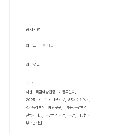
공지사항
최근글
인기글
최근댓글
태그
백신
독감예방접종
에플루엘다
2025독감
독감백신싼곳
65세이상독감
4가독감백신
폐렴구균
고용량독감백신
질병관리청
독감백신가격
독감
폐렴백신
부모님백신