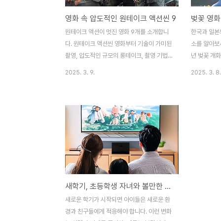
영화 속 압도적인 원테이크 액션씬 9
원테이크 액션이 멋진 영화 9개를 소개합니
한국과 일본의
다. 원테이크 액션씬 영화부터 기술이 가미된
소를 알아보세요. , , 등 촬
촬영, 압도적인 규모의 롱테이크, 촬영 기법
년 벚꽃 개화
까지 다양한 시각에서 분석합니다. 흐름을 끊
감성 영화 감
2025. 3. 9.
2025. 3. 8.
지 않고 몰입감 넘치는 액션 장면의 매력을
화 추천 벚
확인하세요!흐름을 끊지 않는 액션 장면액션
작, 이별, 
장면에서 카메라의 움직임은 관객의 몰입도
요소입니다.
를 결정짓는 중요한 요소입니다. 특히 편집
영상미를 더하
없이 한 번의 촬영으로 이어지는 롱테이크 방
들에게 사랑
식은 현실감을 극대화하며, 배우와 촬영팀의
꽃 배경 로맨
완벽한 호흡을 요구합니다. 원테이크 액션씬
이 영화의 
을 보면 마치 내가 영화 속 한 장면에 들어간
들이 마주치
것 같은 느낌이 듭니다. 흐름을 끊지 않는 장
(須賀神社, 
새학기, 초등학생 자녀와 볼만한 영화 애니메이션 12편 연계활동
면 덕에 숨을 참고 지켜보게 될 정도로 긴장
니다. 이곳
감이 넘치고, 컷 편집 없이 이어지는 액션이
으며, 팬들이
새로운 학기가 시작되면 아이들은 새로운 환
진짜 현실에서 일어나는 일처럼 생생하게 다
많이 찾는 명
경과 친구들에게 적응해야 합니다. 이런 변화