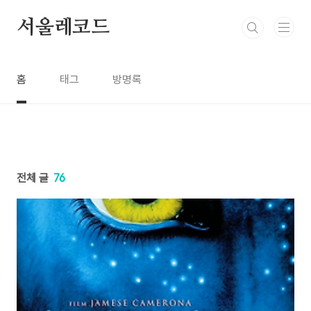
본문 바로가기
서울레코드
홈
태그
방명록
전체 글
76