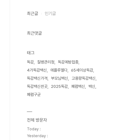
최근글
인기글
최근댓글
태그
독감
질병관리청
독감예방접종
4가독감백신
에플루엘다
65세이상독감
독감백신가격
부모님백신
고용량독감백신
독감백신싼곳
2025독감
폐렴백신
백신
폐렴구균
전체 방문자
Today :
Yesterday :